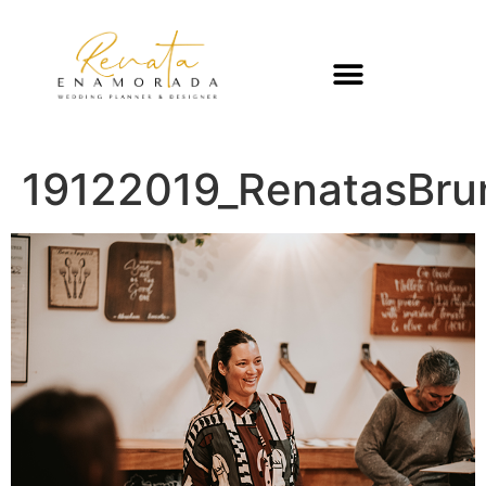
19122019_RenatasBru