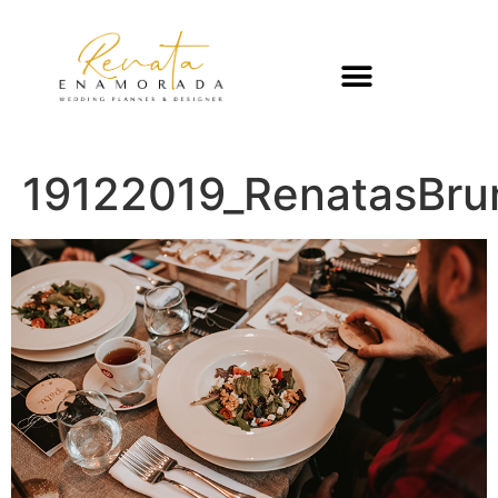
19122019_RenatasBru