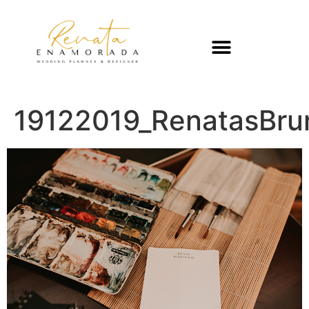
19122019_RenatasBr