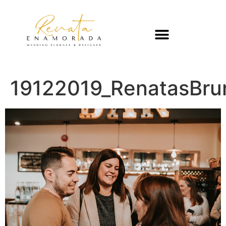
19122019_RenatasBru