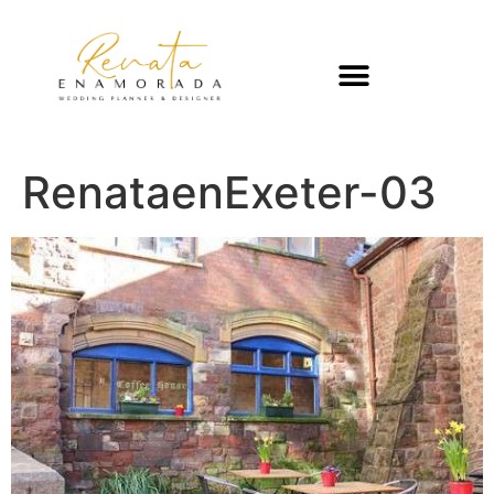
RenataenExeter-03