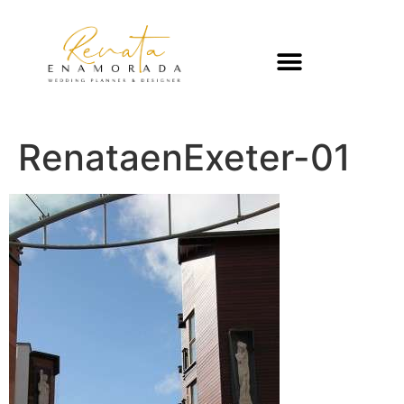
RenataenExeter-01