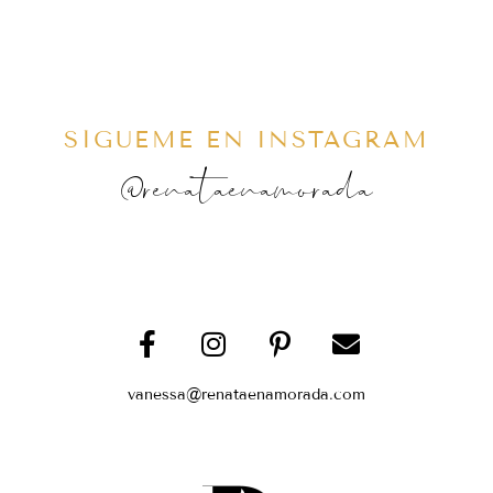
SÍGUEME EN INSTAGRAM
@renataenamorada
vanessa@renataenamorada.com