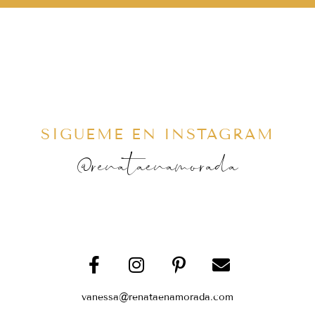
SÍGUEME EN INSTAGRAM
@renataenamorada
vanessa@renataenamorada.com