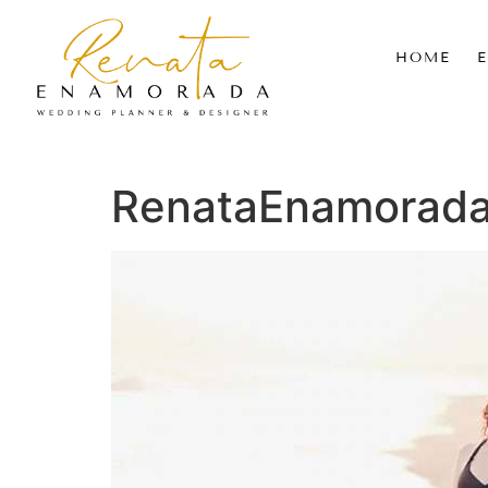
HOME
RenataEnamorad