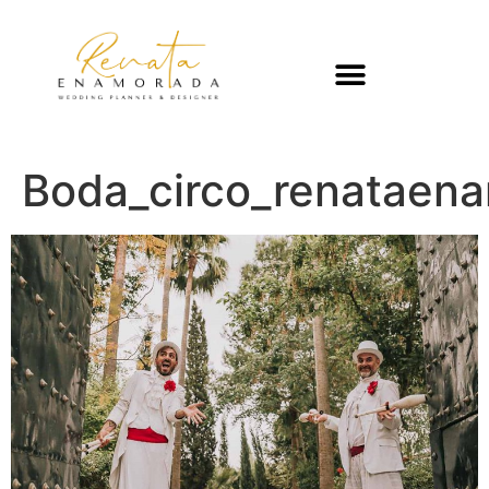
Boda_circo_renataen