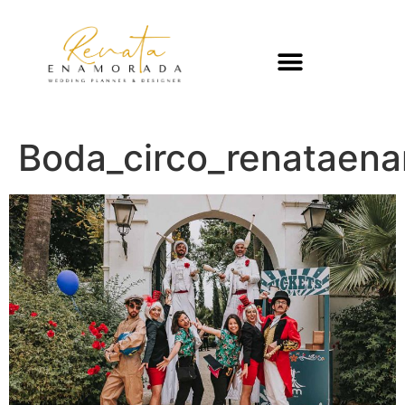
Boda_circo_renataen