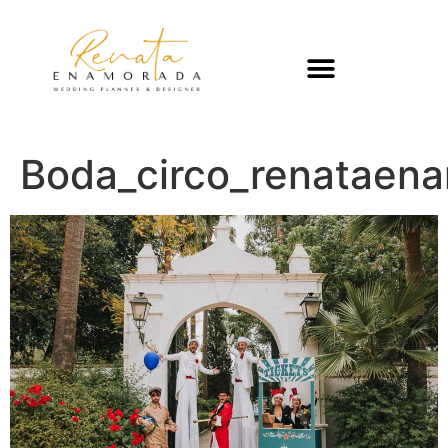
Boda_circo_renataen