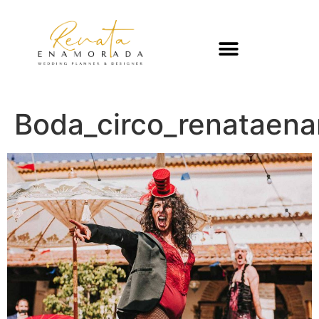
Boda_circo_renataen