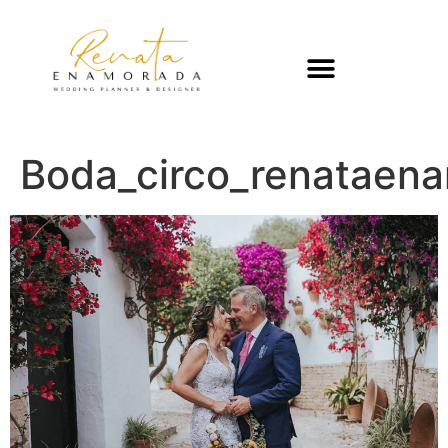
Boda_circo_renataen