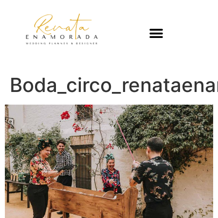
Boda_circo_renataen