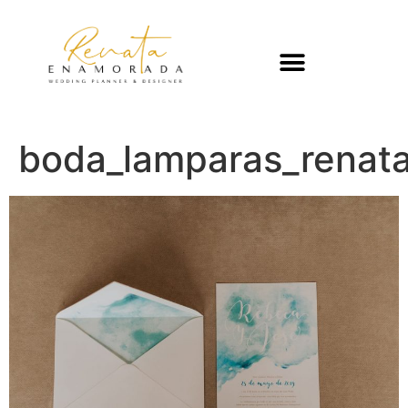
boda_lamparas_rena