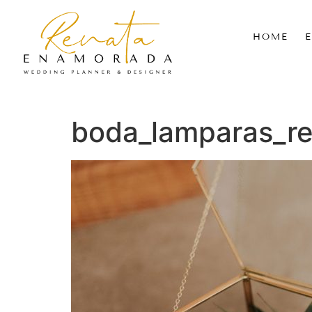
HOME
boda_lamparas_r