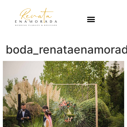
boda_renataenamorad