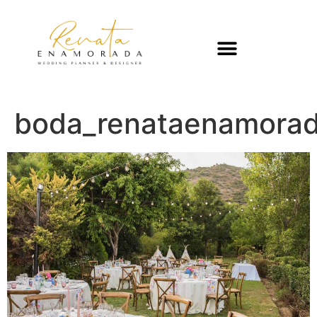
boda_renataenamorad