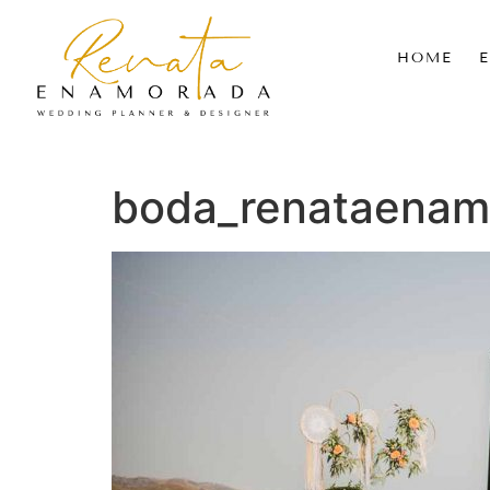
HOME
boda_renataenam