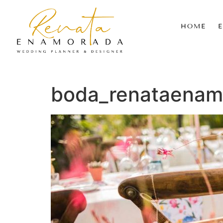
HOME
boda_renataenam