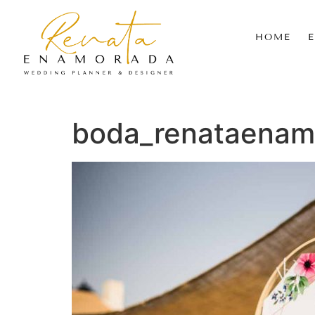
HOME
boda_renataenam