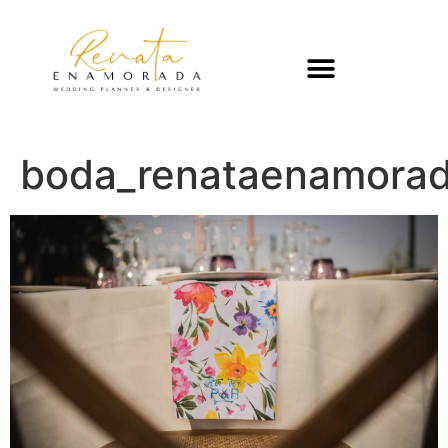
boda_renataenamorad