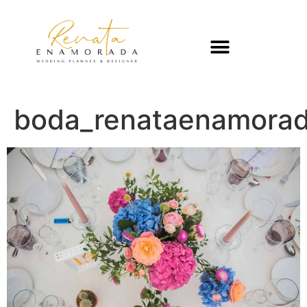
boda_renataenamorad