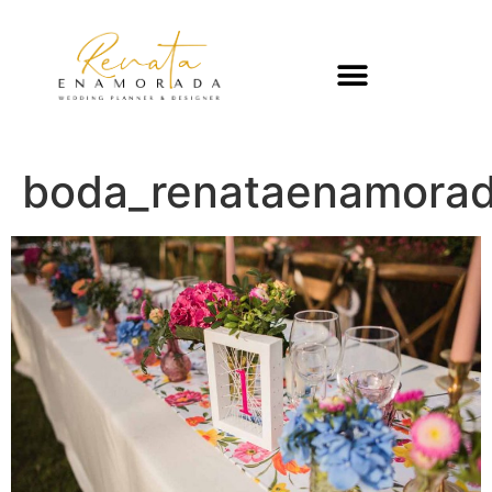
boda_renataenamorad