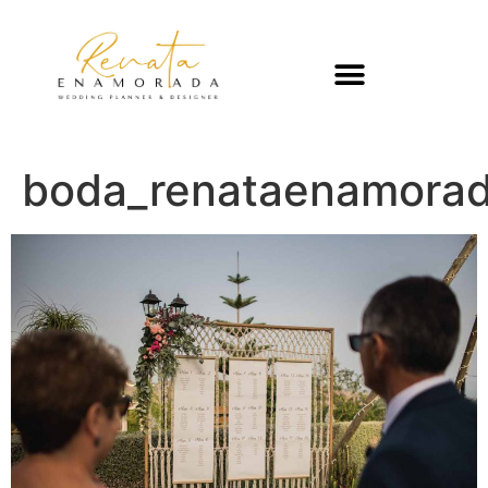
boda_renataenamorad