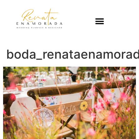
boda_renataenamorad