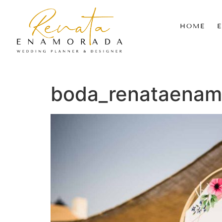
HOME
boda_renataenam