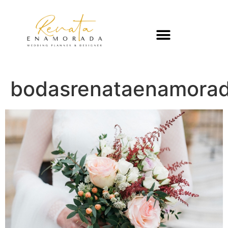
bodasrenataenamorada