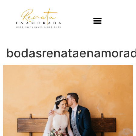
bodasrenataenamorad