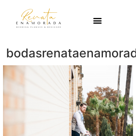
bodasrenataenamorada