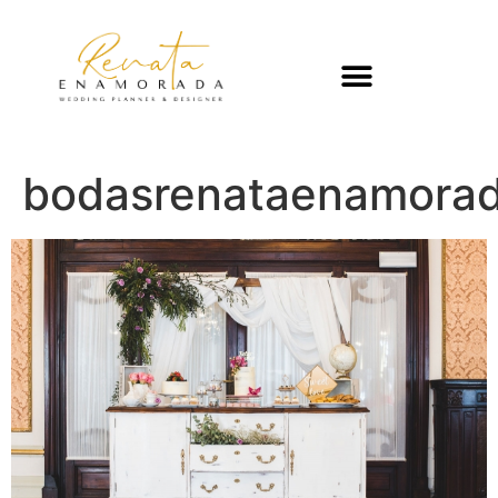
bodasrenataenamorada