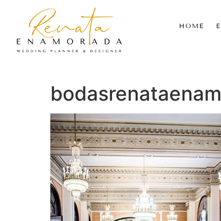
HOME
bodasrenataenamo