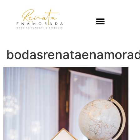
bodasrenataenamorada