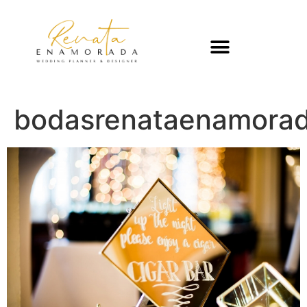
bodasrenataenamorada