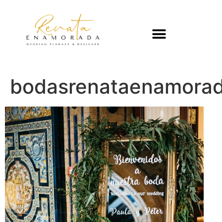
bodasrenataenamorada