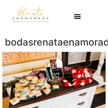
bodasrenataenamorad