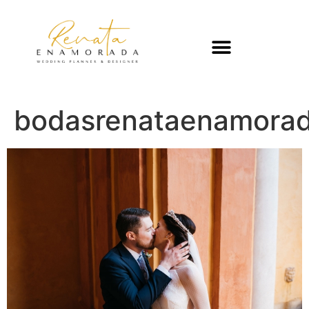
bodasrenataenamorad