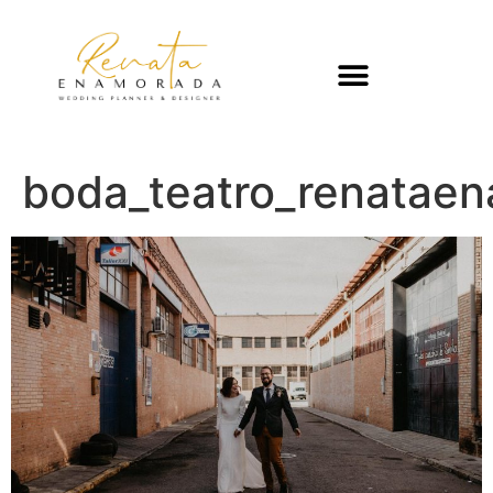
boda_teatro_renatae