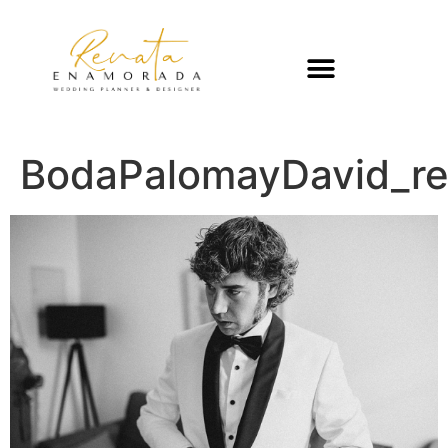
BodaPalomayDavid_r