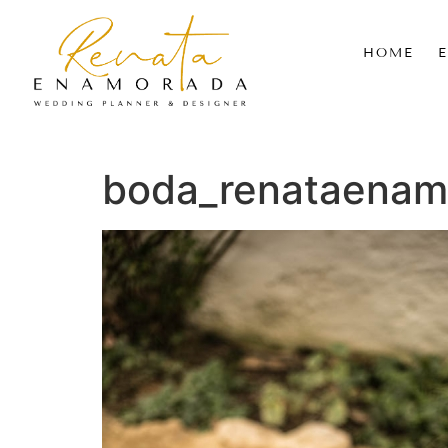
HOME
boda_renataenam