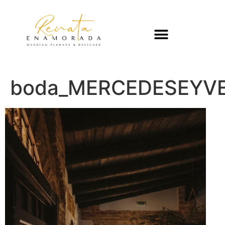
boda_MERCEDESEYVE