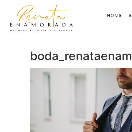
HOME
boda_renataenam