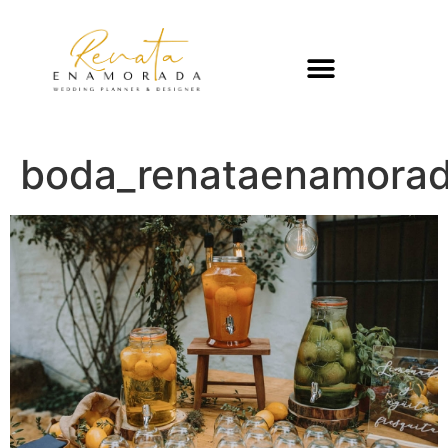
boda_renataenamora