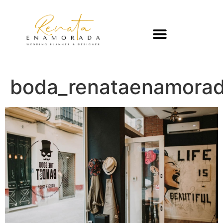
boda_renataenamora