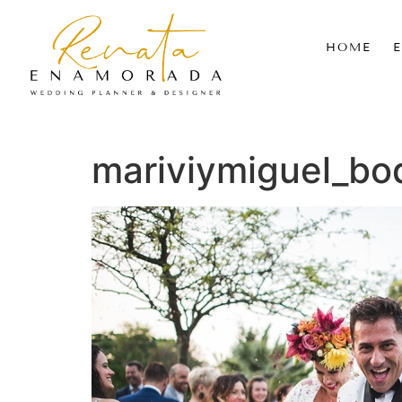
HOME
mariviymiguel_b