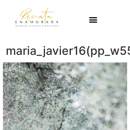
maria_javier16(pp_w5