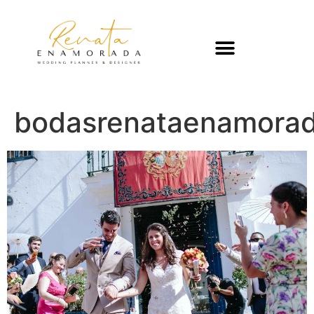
bodasrenataenamorad