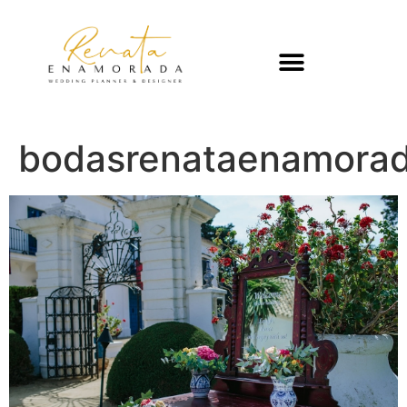
bodasrenataenamorad