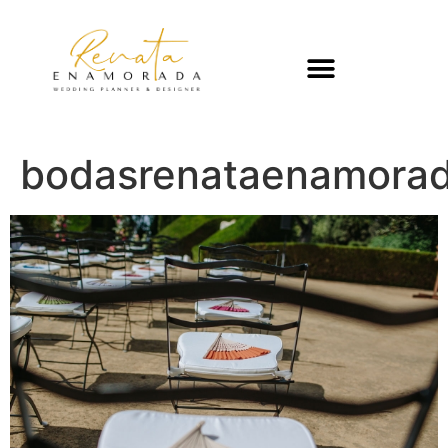
bodasrenataenamorad